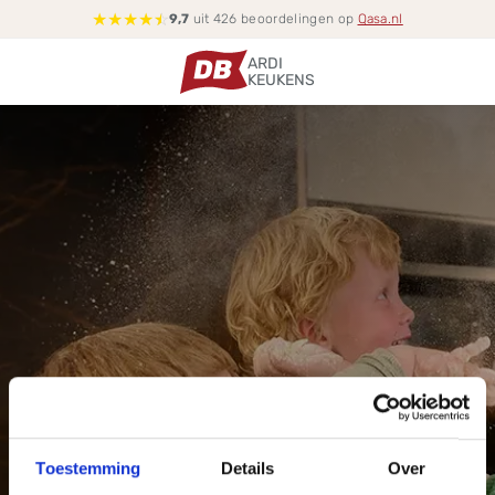
★
★
★
★
☆
9,7
uit 426 beoordelingen op
Qasa.nl
ARDI
KEUKENS
Toestemming
Details
Over